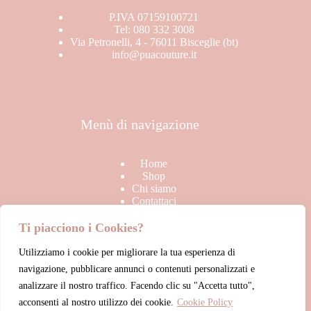
P.IVA 07159100721
Tel: 080 332 3008
Via Petronelli, 4 - 76011 Bisceglie (bt)
info@puacouture.it
Menù di navigazione
Home
Shop
Chi siamo
Contattaci
Ti piacciono i Cookies?
Utilizziamo i cookie per migliorare la tua esperienza di
Link Utili
navigazione, pubblicare annunci o contenuti personalizzati e
analizzare il nostro traffico. Facendo clic su "Accetta tutto",
acconsenti al nostro utilizzo dei cookie.
Cookie Policy
Termini & Condizioni di vendita