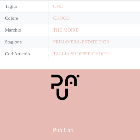
Taglia
ONE
Colore
CHOCO
Marchio
THE MOIRÈ
Stagione
PRIMAVERA-ESTATE 2026
Cod Articolo
TALLIA SHOPPER CHOCO
Puà Lab