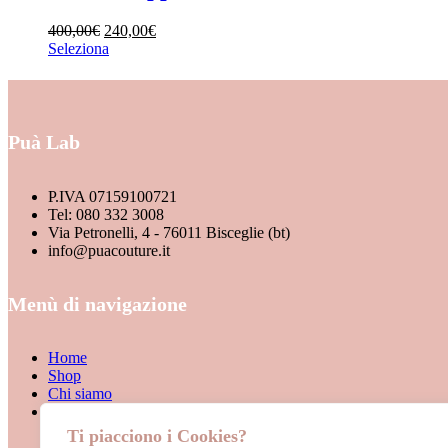
ACCESSORI
400,00
€
240,00
€
BORSE
Seleziona
CAPPOTTI
DENIM
GIACCHE
Puà Lab
GONNE
HOME COLLECTION
P.IVA 07159100721
Tel: 080 332 3008
INTIMO
Via Petronelli, 4 - 76011 Bisceglie (bt)
JUMPSUIT
info@puacouture.it
MAGLIERIA
Menù di navigazione
NEW ARRIVALS
PANTALONI
Home
SCARPE
Shop
Chi siamo
SHOP
Contattaci
Marchio
SHORT
Ti piacciono i Cookies?