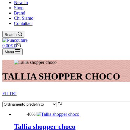
New In
Shop
Brand
Chi Siamo
Contattaci
Search
0,00
€
0
Menu
TALLIA SHOPPER CHOCO
FILTRI
-40%
Categorie
ABITI
Tallia shopper choco