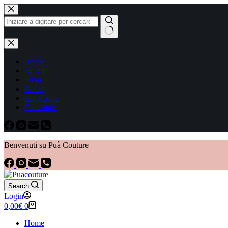
Home
New In
Shop
Brand
Chi Siamo
Contattaci
Benvenuti su Puà Couture
Search
Login
0,00
€
0
Home