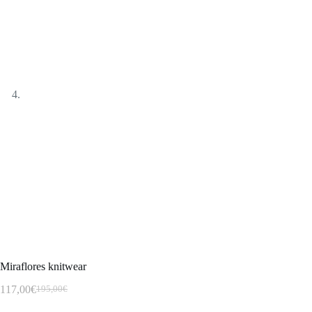
Miraflores knitwear
117,00
€
195,00
€