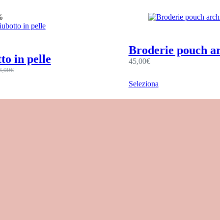
%
Broderie pouch a
to in pelle
45,00
€
8,00
€
Seleziona