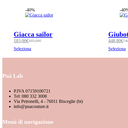
-40%
-40
Giacca sailor
Giubot
183,00
€
448,80
€
305,00
€
74
Seleziona
Seleziona
Puà Lab
P.IVA 07159100721
Tel: 080 332 3008
Via Petronelli, 4 - 76011 Bisceglie (bt)
info@puacouture.it
Menù di navigazione