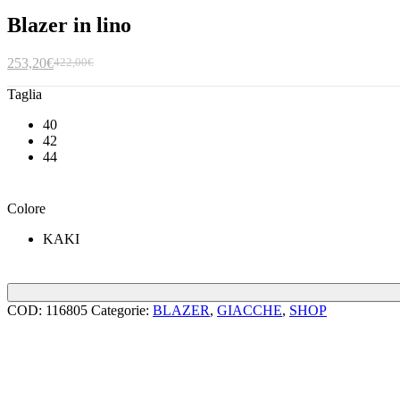
Blazer in lino
253,20
€
422,00
€
Taglia
40
42
44
Colore
KAKI
COD:
116805
Categorie:
BLAZER
,
GIACCHE
,
SHOP