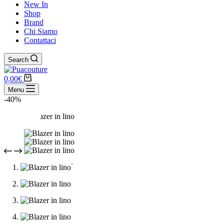
New In
Shop
Brand
Chi Siamo
Contattaci
Search
0,00
€
Menu
-40%