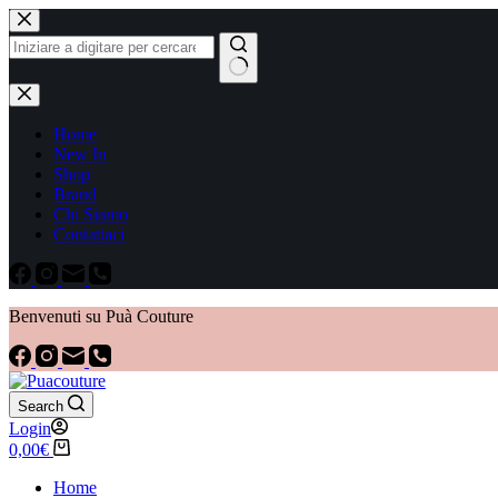
Home
New In
Shop
Brand
Chi Siamo
Contattaci
Benvenuti su Puà Couture
Search
Login
0,00
€
Home