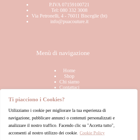
P.IVA 07159100721
Tel: 080 332 3008
Via Petronelli, 4 - 76011 Bisceglie (bt)
info@puacouture.it
Menù di navigazione
Home
Shop
Chi siamo
Contattaci
Ti piacciono i Cookies?
Utilizziamo i cookie per migliorare la tua esperienza di
Link Utili
navigazione, pubblicare annunci o contenuti personalizzati e
analizzare il nostro traffico. Facendo clic su "Accetta tutto",
acconsenti al nostro utilizzo dei cookie.
Cookie Policy
Termini & Condizioni di vendita