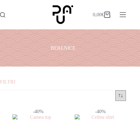
0,00
€
BERENICE
FILTRI
Marchio
-40%
-40%
Colore
Taglia