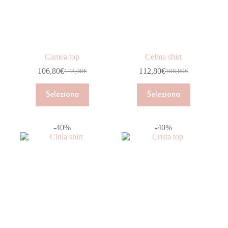
Stagione
In offerta
Camea top
Celma shirt
106,80
€
112,80
€
178,00
€
188,00
€
Seleziona
Seleziona
-40%
-40%