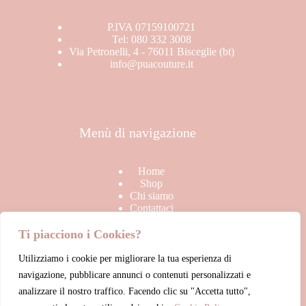
P.IVA 07159100721
Tel: 080 332 3008
Via Petronelli, 4 - 76011 Bisceglie (bt)
info@puacouture.it
Menù di navigazione
Home
Shop
Chi siamo
Contattaci
Ti piacciono i Cookies?
Utilizziamo i cookie per migliorare la tua esperienza di
Link Utili
navigazione, pubblicare annunci o contenuti personalizzati e
analizzare il nostro traffico. Facendo clic su "Accetta tutto",