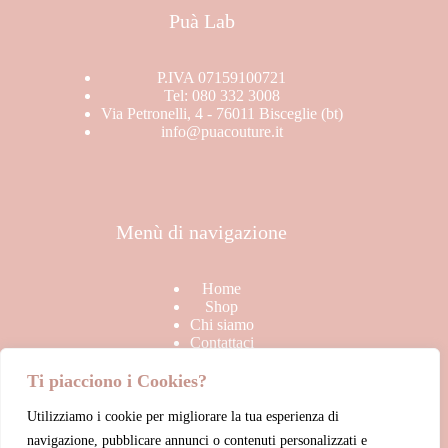
Stagione
Puà Lab
BRAND
In offerta
SALDI
P.IVA 07159100721
Tel: 080 332 3008
TOP
Via Petronelli, 4 - 76011 Bisceglie (bt)
info@puacouture.it
Uncategorized
Menù di navigazione
Home
Shop
Chi siamo
Contattaci
Ti piacciono i Cookies?
Utilizziamo i cookie per migliorare la tua esperienza di
Link Utili
navigazione, pubblicare annunci o contenuti personalizzati e