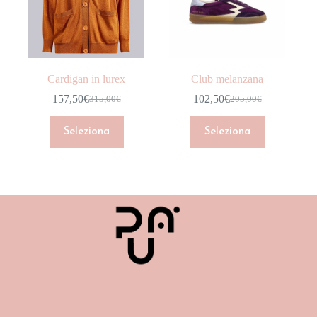
CAPPOTTI
DENIM
GIACCHE
Cardigan in lurex
Club melanzana
GONNE
157,50
€
102,50
€
315,00
€
205,00
€
HOME COLLECTION
INTIMO
Seleziona
Seleziona
JUMPSUIT
MAGLIERIA
NEW ARRIVALS
Marchio
PANTALONI
Colore
SCARPE
Taglia
SHOP
SHORT