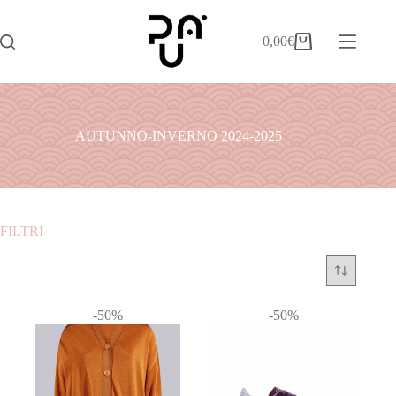
0,00
€
AUTUNNO-INVERNO 2024-2025
FILTRI
Categorie
ABITI
-50%
-50%
ACCESSORI
BORSE