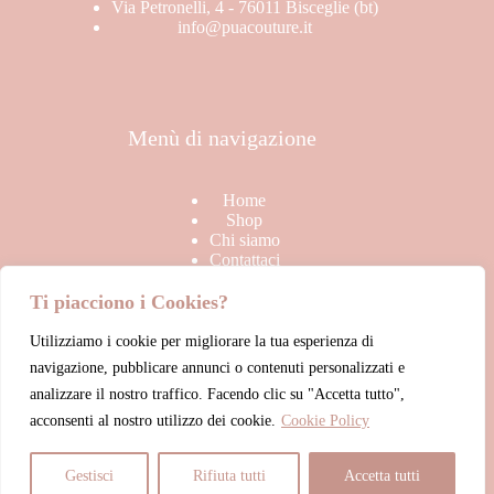
Via Petronelli, 4 - 76011 Bisceglie (bt)
info@puacouture.it
Menù di navigazione
Home
Shop
Chi siamo
Contattaci
Ti piacciono i Cookies?
Utilizziamo i cookie per migliorare la tua esperienza di
Link Utili
navigazione, pubblicare annunci o contenuti personalizzati e
analizzare il nostro traffico. Facendo clic su "Accetta tutto",
acconsenti al nostro utilizzo dei cookie.
Cookie Policy
Termini & Condizioni di vendita
Privacy Policy
Cookie Policy
Gestisci
Rifiuta tutti
Accetta tutti
Account