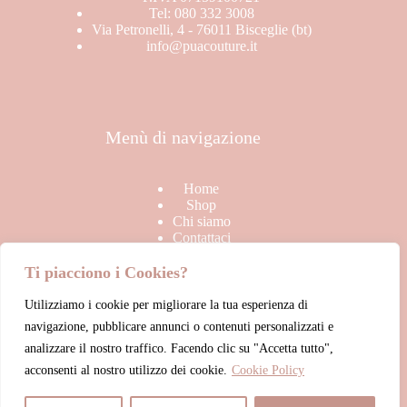
Tel: 080 332 3008
Via Petronelli, 4 - 76011 Bisceglie (bt)
info@puacouture.it
Menù di navigazione
Home
Shop
Chi siamo
Contattaci
Ti piacciono i Cookies?
Utilizziamo i cookie per migliorare la tua esperienza di
Link Utili
navigazione, pubblicare annunci o contenuti personalizzati e
analizzare il nostro traffico. Facendo clic su "Accetta tutto",
acconsenti al nostro utilizzo dei cookie.
Cookie Policy
Termini & Condizioni di vendita
Privacy Policy