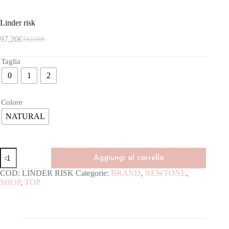
Linder risk
97,20
€
162,00
€
Taglia
0
1
2
Colore
NATURAL
Aggiungi al carrello
COD:
LINDER RISK
Categorie:
BRAND
,
NEWTONE
,
SHOP
,
TOP