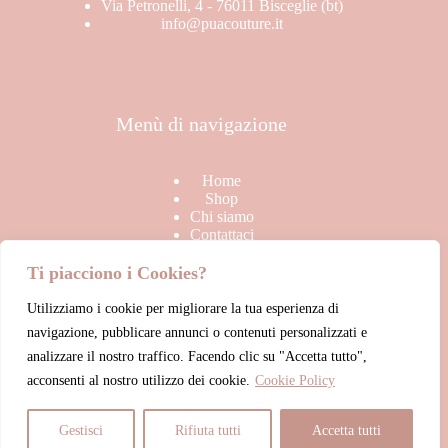
Via Petronelli, 4 - 76011 Bisceglie (bt)
info@puacouture.it
Menù di navigazione
Home
Shop
Chi siamo
Contattaci
Ti piacciono i Cookies?
Utilizziamo i cookie per migliorare la tua esperienza di
Link Utili
navigazione, pubblicare annunci o contenuti personalizzati e
analizzare il nostro traffico. Facendo clic su "Accetta tutto",
acconsenti al nostro utilizzo dei cookie.
Cookie Policy
Termini & Condizioni di vendita
Privacy Policy
Cookie Policy
Gestisci
Rifiuta tutti
Accetta tutti
Account