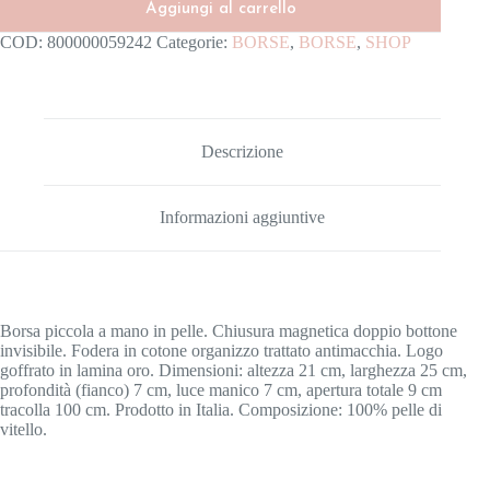
Aggiungi al carrello
COD:
800000059242
Categorie:
BORSE
,
BORSE
,
SHOP
Descrizione
Informazioni aggiuntive
Borsa piccola a mano in pelle. Chiusura magnetica doppio bottone
invisibile. Fodera in cotone organizzo trattato antimacchia. Logo
goffrato in lamina oro. Dimensioni: altezza 21 cm, larghezza 25 cm,
profondità (fianco) 7 cm, luce manico 7 cm, apertura totale 9 cm
tracolla 100 cm. Prodotto in Italia. Composizione: 100% pelle di
vitello.