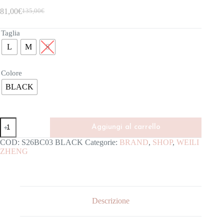
81,00
€
135,00
€
Taglia
L
M
S
Colore
BLACK
Aggiungi al carrello
COD:
S26BC03 BLACK
Categorie:
BRAND
,
SHOP
,
WEILI
ZHENG
Descrizione