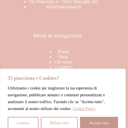
Via Petronelli, 4 - 76011 Bisceglie (bt)
info@puacouture.it
Menù di navigazione
Home
Shop
Chi siamo
Contattaci
Ti piacciono i Cookies?
Utilizziamo i cookie per migliorare la tua esperienza di
Link Utili
navigazione, pubblicare annunci o contenuti personalizzati e
analizzare il nostro traffico. Facendo clic su "Accetta tutto",
acconsenti al nostro utilizzo dei cookie.
Cookie Policy
Termini & Condizioni di vendita
Privacy Policy
Cookie Policy
Gestisci
Rifiuta tutti
Accetta tutti
Account