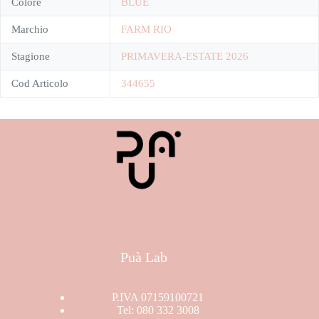
Colore
BLUE
Marchio
FARM RIO
Stagione
PRIMAVERA-ESTATE 2026
Cod Articolo
344655
Puà Lab
P.IVA 07159100721
Tel: 080 332 3008