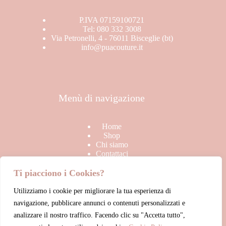
P.IVA 07159100721
Tel: 080 332 3008
Via Petronelli, 4 - 76011 Bisceglie (bt)
info@puacouture.it
Menù di navigazione
Home
Shop
Chi siamo
Contattaci
Ti piacciono i Cookies?
Utilizziamo i cookie per migliorare la tua esperienza di
Link Utili
navigazione, pubblicare annunci o contenuti personalizzati e
analizzare il nostro traffico. Facendo clic su "Accetta tutto",