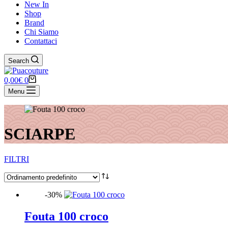
New In
Shop
Brand
Chi Siamo
Contattaci
Search
0,00
€
0
Menu
SCIARPE
FILTRI
-30%
Marchio
Fouta 100 croco