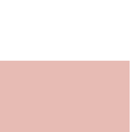
+
+
+