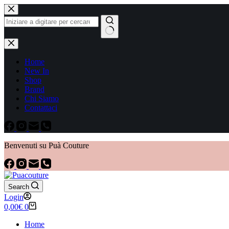
Home
New In
Shop
Brand
Chi Siamo
Contattaci
Benvenuti su Puà Couture
Search
Login
0,00
€
0
Home