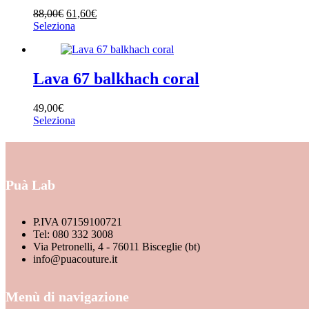
Colore
88,00
€
61,60
€
Seleziona
Taglia
Lava 67 balkhach coral
Stagione
49,00
€
Seleziona
In offerta
Puà Lab
P.IVA 07159100721
Tel: 080 332 3008
Via Petronelli, 4 - 76011 Bisceglie (bt)
info@puacouture.it
Menù di navigazione