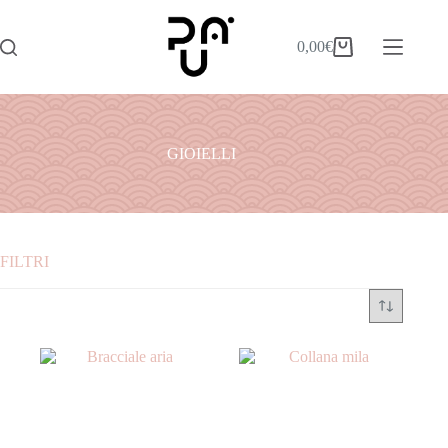
0,00
€
GIOIELLI
FILTRI
Marchio
Colore
Taglia