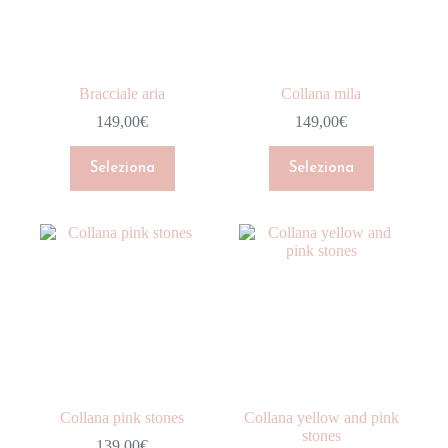
Stagione
In offerta
Bracciale aria
Collana mila
149,00
€
149,00
€
Seleziona
Seleziona
Collana pink stones
Collana yellow and pink
stones
139,00
€