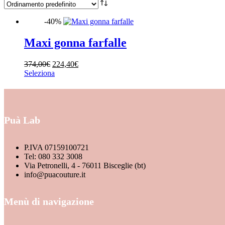
-40%
Categorie
ABITI
Maxi gonna farfalle
ACCESSORI
Il
Il
374,00
€
224,40
€
BORSE
prezzo
Questo
prezzo
Seleziona
originale
prodotto
attuale
CAPPOTTI
era:
ha
è:
DENIM
374,00€.
più
224,40€.
varianti.
GIACCHE
Le
Puà Lab
opzioni
GONNE
possono
HOME COLLECTION
essere
P.IVA 07159100721
scelte
Tel: 080 332 3008
INTIMO
nella
Via Petronelli, 4 - 76011 Bisceglie (bt)
pagina
JUMPSUIT
info@puacouture.it
del
MAGLIERIA
prodotto
Menù di navigazione
NEW ARRIVALS
PANTALONI