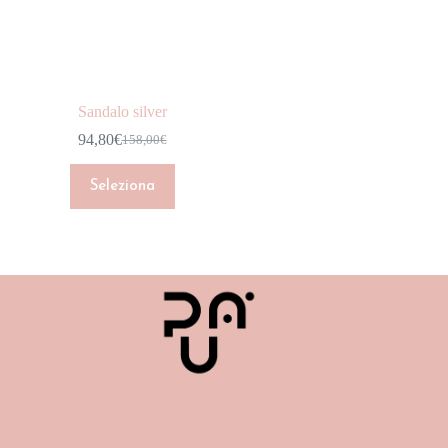
CAPPOTTI
DENIM
GIACCHE
Sandalo silver
GONNE
94,80
€
158,00
€
HOME COLLECTION
INTIMO
Seleziona
JUMPSUIT
MAGLIERIA
NEW ARRIVALS
Marchio
PANTALONI
Colore
SCARPE
Taglia
SHOP
SHORT