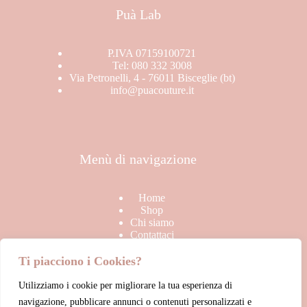
Stagione
Puà Lab
BRAND
In offerta
SALDI
P.IVA 07159100721
Tel: 080 332 3008
TOP
Via Petronelli, 4 - 76011 Bisceglie (bt)
info@puacouture.it
Uncategorized
Menù di navigazione
Home
Shop
Chi siamo
Contattaci
Ti piacciono i Cookies?
Utilizziamo i cookie per migliorare la tua esperienza di
Link Utili
navigazione, pubblicare annunci o contenuti personalizzati e