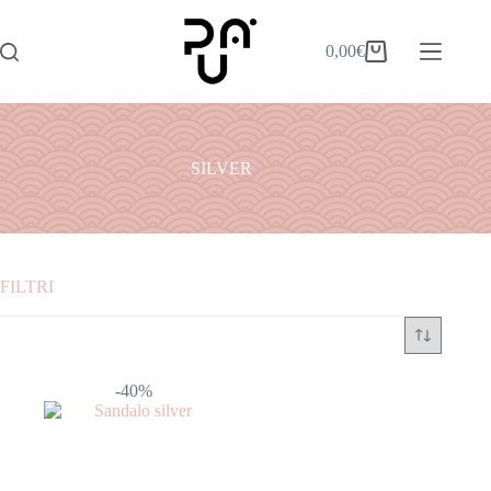
0,00
€
SILVER
FILTRI
Categorie
ABITI
-40%
ACCESSORI
BORSE