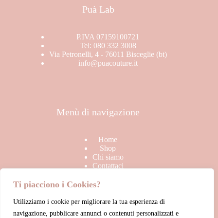
Puà Lab
P.IVA 07159100721
Tel: 080 332 3008
Via Petronelli, 4 - 76011 Bisceglie (bt)
info@puacouture.it
Menù di navigazione
Home
Shop
Chi siamo
Contattaci
Ti piacciono i Cookies?
Utilizziamo i cookie per migliorare la tua esperienza di
Link Utili
navigazione, pubblicare annunci o contenuti personalizzati e