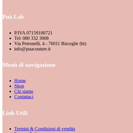
nella
pagina
del
Puà Lab
prodotto
P.IVA 07159100721
Tel: 080 332 3008
Via Petronelli, 4 - 76011 Bisceglie (bt)
info@puacouture.it
Menù di navigazione
Home
Shop
Chi siamo
Contattaci
Link Utili
Termini & Condizioni di vendita