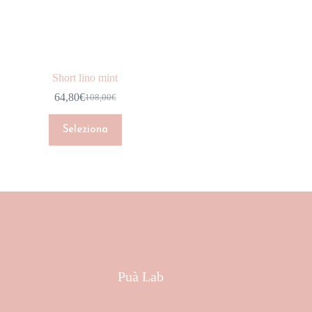
CAPPOTTI
DENIM
GIACCHE
Short lino mint
GONNE
64,80
€
108,00
€
HOME COLLECTION
INTIMO
Seleziona
JUMPSUIT
MAGLIERIA
NEW ARRIVALS
Marchio
PANTALONI
Colore
SCARPE
Puà Lab
Taglia
SHOP
SHORT