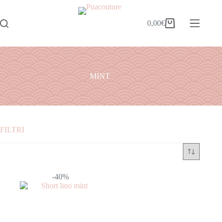
0,00
€
MINT
FILTRI
Categorie
ABITI
-40%
ACCESSORI
BORSE