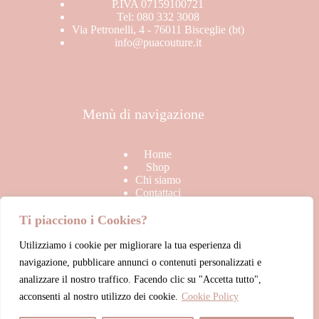
Stagione
P.IVA 07159100721
Tel: 080 332 3008
BRAND
Via Petronelli, 4 - 76011 Bisceglie (bt)
In offerta
info@puacouture.it
SALDI
TOP
Uncategorized
Menù di navigazione
Home
Shop
Chi siamo
Contattaci
Ti piacciono i Cookies?
Utilizziamo i cookie per migliorare la tua esperienza di
Link Utili
navigazione, pubblicare annunci o contenuti personalizzati e
analizzare il nostro traffico. Facendo clic su "Accetta tutto",
acconsenti al nostro utilizzo dei cookie.
Cookie Policy
Termini & Condizioni di vendita
Privacy Policy