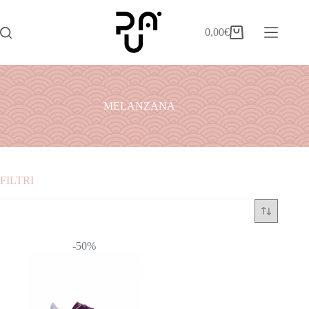
0,00
€
MELANZANA
FILTRI
Categorie
ABITI
-50%
ACCESSORI
BORSE