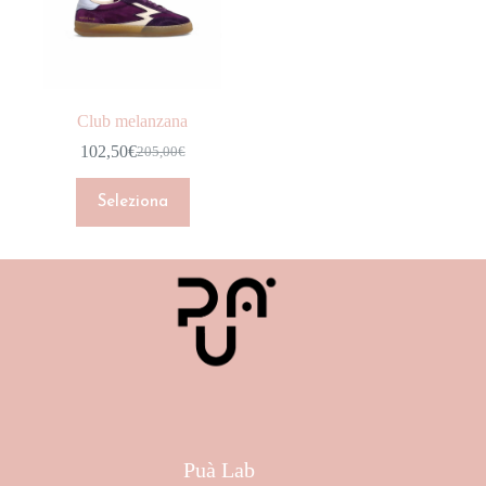
CAPPOTTI
DENIM
GIACCHE
Club melanzana
GONNE
102,50
€
205,00
€
HOME COLLECTION
INTIMO
Seleziona
JUMPSUIT
MAGLIERIA
NEW ARRIVALS
Marchio
PANTALONI
Colore
SCARPE
Taglia
SHOP
Puà Lab
SHORT