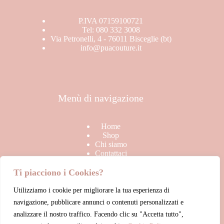
Stagione
BRAND
P.IVA 07159100721
In offerta
Tel: 080 332 3008
SALDI
Via Petronelli, 4 - 76011 Bisceglie (bt)
info@puacouture.it
TOP
Uncategorized
Menù di navigazione
Home
Shop
Chi siamo
Contattaci
Ti piacciono i Cookies?
Utilizziamo i cookie per migliorare la tua esperienza di
Link Utili
navigazione, pubblicare annunci o contenuti personalizzati e
analizzare il nostro traffico. Facendo clic su "Accetta tutto",