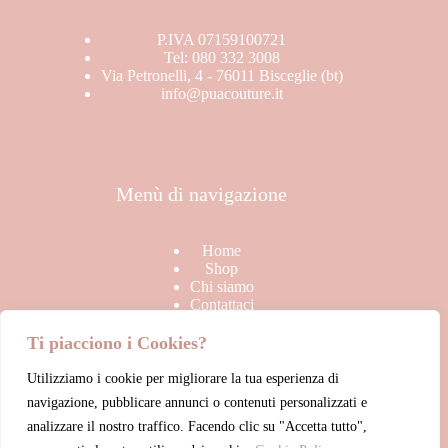
P.IVA 07159100721
Tel: 080 332 3008
Via Petronelli, 4 - 76011 Bisceglie (bt)
info@puacouture.it
Menù di navigazione
Home
Shop
Chi siamo
Contattaci
Ti piacciono i Cookies?
Utilizziamo i cookie per migliorare la tua esperienza di
Link Utili
navigazione, pubblicare annunci o contenuti personalizzati e
analizzare il nostro traffico. Facendo clic su "Accetta tutto",