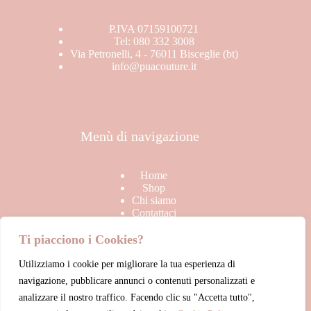
Stagione
BRAND
P.IVA 07159100721
In offerta
Tel: 080 332 3008
SALDI
Via Petronelli, 4 - 76011 Bisceglie (bt)
info@puacouture.it
TOP
Uncategorized
Menù di navigazione
Home
Shop
Chi siamo
Contattaci
Ti piacciono i Cookies?
Utilizziamo i cookie per migliorare la tua esperienza di
Link Utili
navigazione, pubblicare annunci o contenuti personalizzati e
analizzare il nostro traffico. Facendo clic su "Accetta tutto",