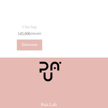
CAPPOTTI
DENIM
GIACCHE
Cloe bag
GONNE
145,00
€
290,00
€
HOME COLLECTION
INTIMO
Seleziona
JUMPSUIT
MAGLIERIA
NEW ARRIVALS
Marchio
PANTALONI
Colore
SCARPE
Taglia
SHOP
Puà Lab
SHORT