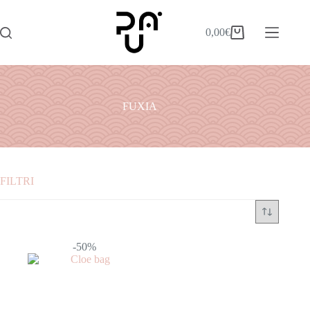
0,00
€
FUXIA
FILTRI
Categorie
ABITI
-50%
ACCESSORI
BORSE