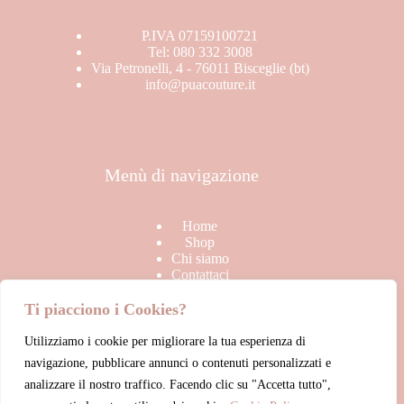
P.IVA 07159100721
Tel: 080 332 3008
Via Petronelli, 4 - 76011 Bisceglie (bt)
info@puacouture.it
Menù di navigazione
Home
Shop
Chi siamo
Contattaci
Ti piacciono i Cookies?
Utilizziamo i cookie per migliorare la tua esperienza di
Link Utili
navigazione, pubblicare annunci o contenuti personalizzati e
analizzare il nostro traffico. Facendo clic su "Accetta tutto",