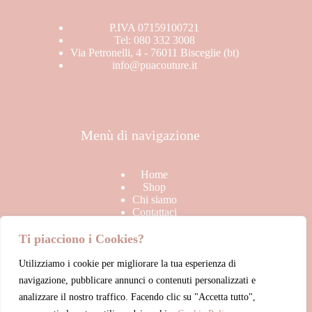
P.IVA 07159100721
Tel: 080 332 3008
Via Petronelli, 4 - 76011 Bisceglie (bt)
info@puacouture.it
Menù di navigazione
Home
Shop
Chi siamo
Contattaci
Ti piacciono i Cookies?
Utilizziamo i cookie per migliorare la tua esperienza di
Link Utili
navigazione, pubblicare annunci o contenuti personalizzati e
analizzare il nostro traffico. Facendo clic su "Accetta tutto",