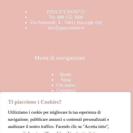
P.IVA 07159100721
Tel: 080 332 3008
Via Petronelli, 4 - 76011 Bisceglie (bt)
info@puacouture.it
Menù di navigazione
Home
Shop
Chi siamo
Contattaci
Ti piacciono i Cookies?
Utilizziamo i cookie per migliorare la tua esperienza di
Link Utili
navigazione, pubblicare annunci o contenuti personalizzati e
analizzare il nostro traffico. Facendo clic su "Accetta tutto",