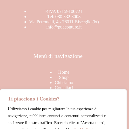
P.IVA 07159100721
Tel: 080 332 3008
Via Petronelli, 4 - 76011 Bisceglie (bt)
info@puacouture.it
Menù di navigazione
Home
Shop
Chi siamo
Contattaci
Ti piacciono i Cookies?
Utilizziamo i cookie per migliorare la tua esperienza di
Link Utili
navigazione, pubblicare annunci o contenuti personalizzati e
analizzare il nostro traffico. Facendo clic su "Accetta tutto",