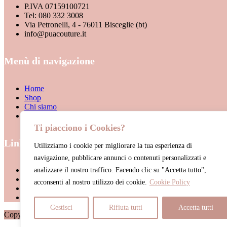
P.IVA 07159100721
Tel: 080 332 3008
Via Petronelli, 4 - 76011 Bisceglie (bt)
info@puacouture.it
Menù di navigazione
Home
Shop
Chi siamo
Contattaci
Ti piacciono i Cookies?
Link Utili
Utilizziamo i cookie per migliorare la tua esperienza di
navigazione, pubblicare annunci o contenuti personalizzati e
Termini & Condizioni di vendita
analizzare il nostro traffico. Facendo clic su "Accetta tutto",
Privacy Policy
acconsenti al nostro utilizzo dei cookie.
Cookie Policy
Cookie Policy
Account
Gestisci
Rifiuta tutti
Accetta tutti
Copyright © 2026 Puacouture