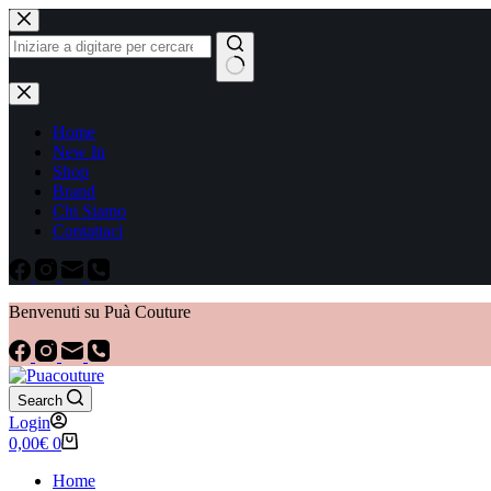
Home
New In
Shop
Brand
Chi Siamo
Contattaci
Benvenuti su Puà Couture
Search
Login
0,00
€
0
Home