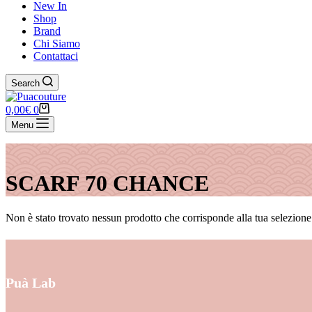
New In
Shop
Brand
Chi Siamo
Contattaci
Search
0,00
€
0
Menu
SCARF 70 CHANCE
Non è stato trovato nessun prodotto che corrisponde alla tua selezione
Puà Lab