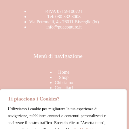
P.IVA 07159100721
Tel: 080 332 3008
Via Petronelli, 4 - 76011 Bisceglie (bt)
info@puacouture.it
Menù di navigazione
Home
Shop
Chi siamo
Contattaci
Ti piacciono i Cookies?
Utilizziamo i cookie per migliorare la tua esperienza di
Link Utili
navigazione, pubblicare annunci o contenuti personalizzati e
analizzare il nostro traffico. Facendo clic su "Accetta tutto",