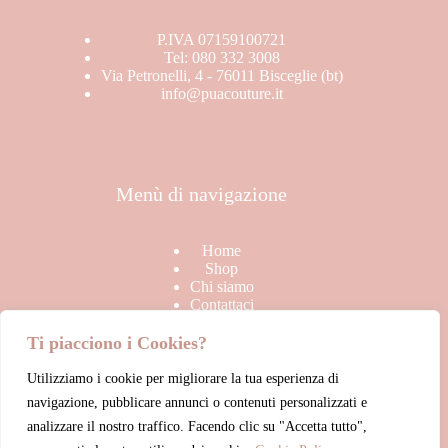
P.IVA 07159100721
Tel: 080 332 3008
Via Petronelli, 4 - 76011 Bisceglie (bt)
info@puacouture.it
Menù di navigazione
Home
Shop
Chi siamo
Contattaci
Ti piacciono i Cookies?
Utilizziamo i cookie per migliorare la tua esperienza di
Link Utili
navigazione, pubblicare annunci o contenuti personalizzati e
analizzare il nostro traffico. Facendo clic su "Accetta tutto",