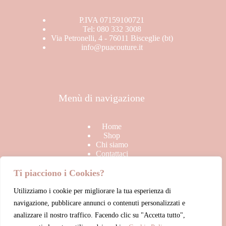
P.IVA 07159100721
Tel: 080 332 3008
Via Petronelli, 4 - 76011 Bisceglie (bt)
info@puacouture.it
Menù di navigazione
Home
Shop
Chi siamo
Contattaci
Ti piacciono i Cookies?
Utilizziamo i cookie per migliorare la tua esperienza di
Link Utili
navigazione, pubblicare annunci o contenuti personalizzati e
analizzare il nostro traffico. Facendo clic su "Accetta tutto",