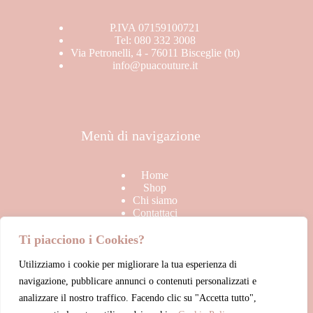
P.IVA 07159100721
Tel: 080 332 3008
Via Petronelli, 4 - 76011 Bisceglie (bt)
info@puacouture.it
Menù di navigazione
Home
Shop
Chi siamo
Contattaci
Ti piacciono i Cookies?
Utilizziamo i cookie per migliorare la tua esperienza di
Link Utili
navigazione, pubblicare annunci o contenuti personalizzati e
analizzare il nostro traffico. Facendo clic su "Accetta tutto",