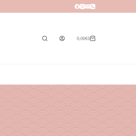
0,00
€
0