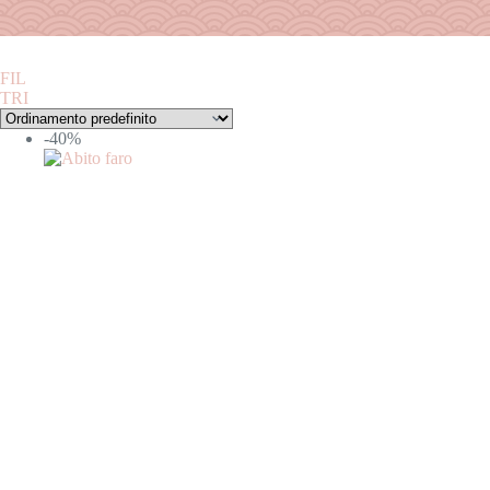
FIL
TRI
Categorie
-40%
ABITI
ACCESSORI
BORSE
CAPPOTTI
DENIM
GIACCHE
GONNE
HOME COLLECTION
INTIMO