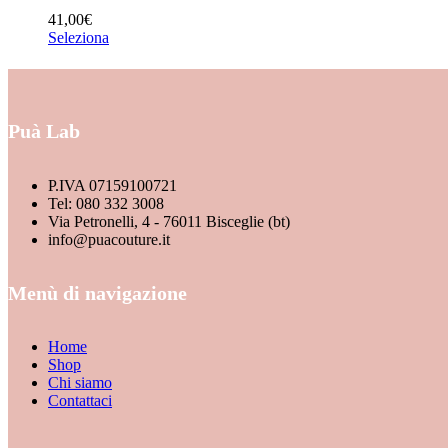
41,00
€
BORSE
Seleziona
CAPPOTTI
DENIM
GIACCHE
Puà Lab
GONNE
HOME COLLECTION
P.IVA 07159100721
Tel: 080 332 3008
INTIMO
Via Petronelli, 4 - 76011 Bisceglie (bt)
JUMPSUIT
info@puacouture.it
MAGLIERIA
Menù di navigazione
NEW ARRIVALS
PANTALONI
Home
SCARPE
Shop
Chi siamo
SHOP
Contattaci
Marchio
SHORT
BRAND