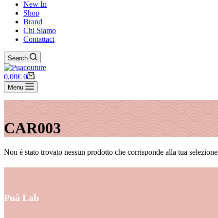
New In
Shop
Brand
Chi Siamo
Contattaci
Search
Carrello
0,00
€
0
Menu
CAR003
Non è stato trovato nessun prodotto che corrisponde alla tua selezione
Puà Lab