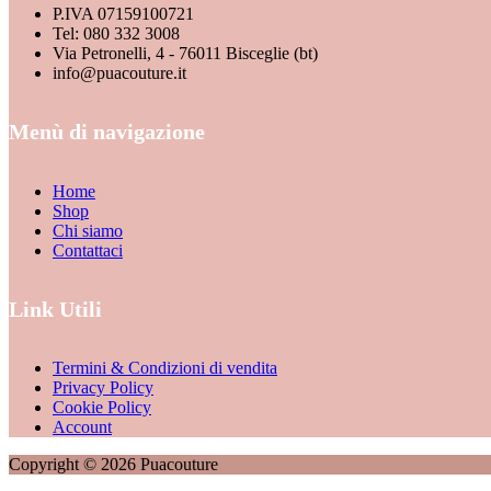
P.IVA 07159100721
Tel: 080 332 3008
Via Petronelli, 4 - 76011 Bisceglie (bt)
info@puacouture.it
Menù di navigazione
Home
Shop
Chi siamo
Contattaci
Link Utili
Termini & Condizioni di vendita
Privacy Policy
Cookie Policy
Account
Copyright © 2026 Puacouture