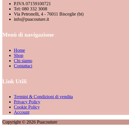
P.IVA 07159100721
Tel: 080 332 3008
Via Petronelli, 4 - 76011 Bisceglie (bt)
info@puacouture.it
Menù di navigazione
Home
Shop
Chi siamo
Contattaci
Link Utili
Termini & Condizioni di vendita
Privacy Policy
Cookie Policy
Account
Copyright © 2026 Puacouture