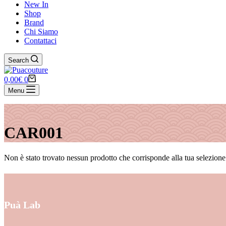
New In
Shop
Brand
Chi Siamo
Contattaci
Search
Carrello
0,00
€
0
Menu
CAR001
Non è stato trovato nessun prodotto che corrisponde alla tua selezione
Puà Lab