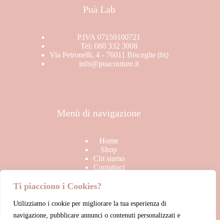
Puà Lab
P.IVA 07159100721
Tel: 080 332 3008
Via Petronelli, 4 - 76011 Bisceglie (bt)
info@puacouture.it
Menù di navigazione
Home
Shop
Chi siamo
Contattaci
Ti piacciono i Cookies?
Utilizziamo i cookie per migliorare la tua esperienza di
Link Utili
navigazione, pubblicare annunci o contenuti personalizzati e