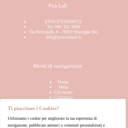
Puà Lab
P.IVA 07159100721
Tel: 080 332 3008
Via Petronelli, 4 - 76011 Bisceglie (bt)
info@puacouture.it
Menù di navigazione
Home
Shop
Chi siamo
Contattaci
Ti piacciono i Cookies?
Utilizziamo i cookie per migliorare la tua esperienza di
Link Utili
navigazione, pubblicare annunci o contenuti personalizzati e