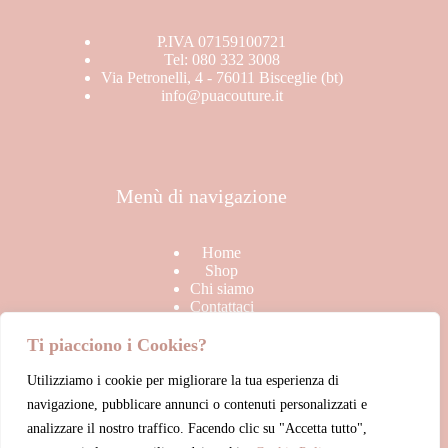
Stagione
BRAND
P.IVA 07159100721
In offerta
Tel: 080 332 3008
SALDI
Via Petronelli, 4 - 76011 Bisceglie (bt)
info@puacouture.it
TOP
Uncategorized
Menù di navigazione
Home
Shop
Chi siamo
Contattaci
Ti piacciono i Cookies?
Utilizziamo i cookie per migliorare la tua esperienza di
Link Utili
navigazione, pubblicare annunci o contenuti personalizzati e
analizzare il nostro traffico. Facendo clic su "Accetta tutto",