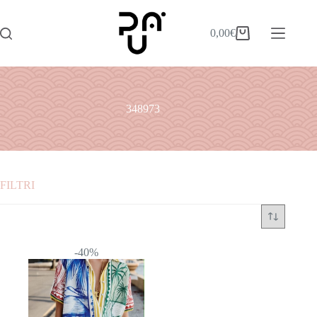
0,00
€
348973
FILTRI
Categorie
ABITI
-40%
ACCESSORI
BORSE