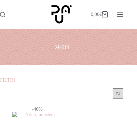
0,00
€
344014
FILTRI
Categorie
ABITI
-40%
ACCESSORI
BORSE