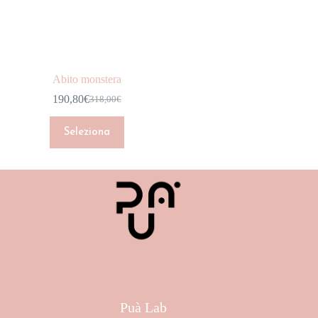
CAPPOTTI
DENIM
GIACCHE
Abito monstera
GONNE
190,80
€
318,00
€
HOME COLLECTION
INTIMO
Seleziona
JUMPSUIT
MAGLIERIA
NEW ARRIVALS
Marchio
PANTALONI
Colore
SCARPE
Taglia
SHOP
Puà Lab
SHORT