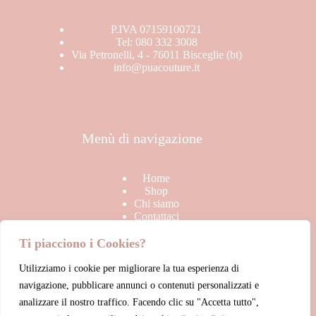
Stagione
BRAND
P.IVA 07159100721
In offerta
Tel: 080 332 3008
SALDI
Via Petronelli, 4 - 76011 Bisceglie (bt)
info@puacouture.it
TOP
Uncategorized
Menù di navigazione
Home
Shop
Chi siamo
Contattaci
Ti piacciono i Cookies?
Utilizziamo i cookie per migliorare la tua esperienza di
Link Utili
navigazione, pubblicare annunci o contenuti personalizzati e
analizzare il nostro traffico. Facendo clic su "Accetta tutto",