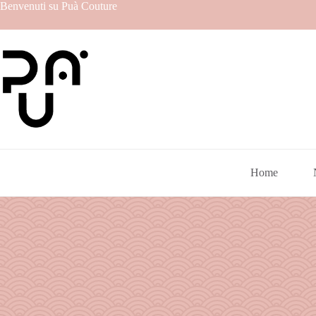
Benvenuti su Puà Couture
Home