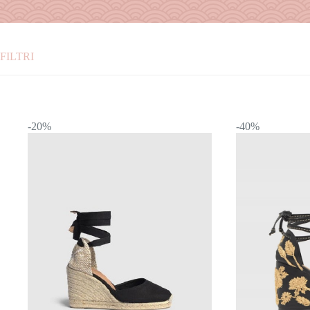
FILTRI
Categorie
ABITI
-20%
-40%
ACCESSORI
BORSE
CAPPOTTI
DENIM
GIACCHE
GONNE
HOME COLLECTION