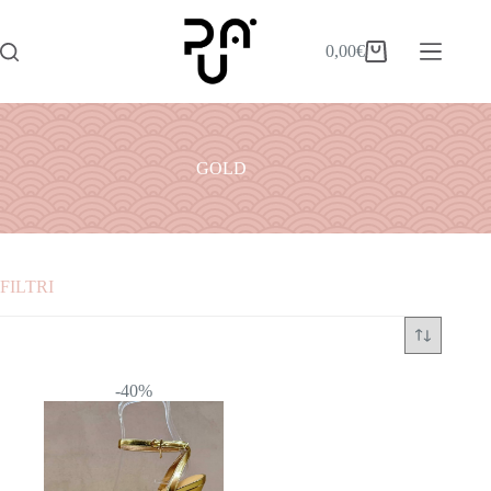
0,00
€
GOLD
FILTRI
Categorie
ABITI
-40%
ACCESSORI
BORSE