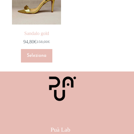
CAPPOTTI
DENIM
GIACCHE
Sandalo gold
GONNE
94,80
€
158,00
€
HOME COLLECTION
INTIMO
Seleziona
JUMPSUIT
MAGLIERIA
NEW ARRIVALS
Marchio
PANTALONI
Colore
SCARPE
Taglia
SHOP
Puà Lab
SHORT