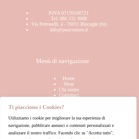
Stagione
BRAND
P.IVA 07159100721
In offerta
Tel: 080 332 3008
SALDI
Via Petronelli, 4 - 76011 Bisceglie (bt)
info@puacouture.it
TOP
Uncategorized
Menù di navigazione
Home
Shop
Chi siamo
Contattaci
Ti piacciono i Cookies?
Utilizziamo i cookie per migliorare la tua esperienza di
Link Utili
navigazione, pubblicare annunci o contenuti personalizzati e
analizzare il nostro traffico. Facendo clic su "Accetta tutto",