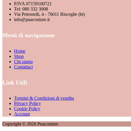
P.IVA 07159100721
Tel: 080 332 3008
Via Petronelli, 4 - 76011 Bisceglie (bt)
info@puacouture.it
Menù di navigazione
Home
Shop
Chi siamo
Contattaci
Link Utili
Termini & Condizioni di vendita
Privacy Policy
Cookie Policy
Account
Copyright © 2026 Puacouture