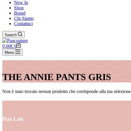
New In
Shop
Brand
Chi Siamo
Contattaci
Search
Carrello
0,00
€
0
Menu
THE ANNIE PANTS GRIS
Non è stato trovato nessun prodotto che corrisponde alla tua selezione
Puà Lab